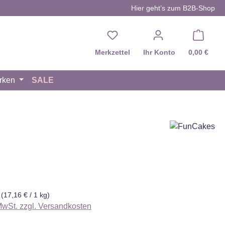
Hier geht’s zum B2B-Shop
Du hast 0 Produkte auf d
Merkzettel
Ihr Konto
0,00 €
rken
SALE
eis:
g
(17,16 € / 1 kg)
 MwSt. zzgl. Versandkosten