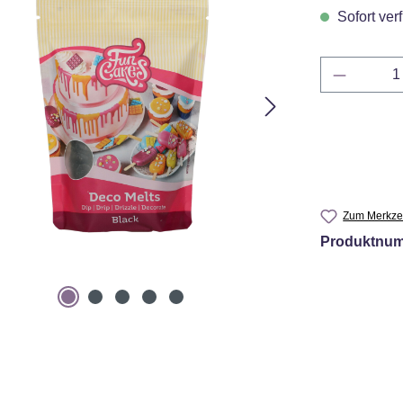
Sofort verf
Produkt 
Zum Merkzet
Produktnu