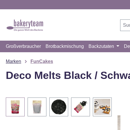
m Hauptinhalt springen
Zur Suche springen
Zur Hauptnavigation springen
Großverbraucher
Brotbackmischung
Backzutaten
De
Marken
FunCakes
Deco Melts Black / Schw
Bildergalerie überspringen