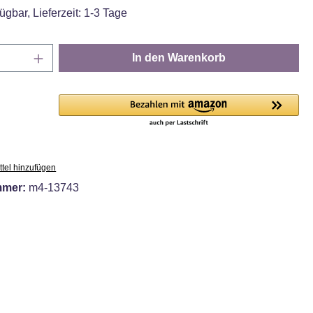
ügbar, Lieferzeit: 1-3 Tage
Anzahl: Gib den gewünschten Wert ein oder
In den Warenkorb
tel hinzufügen
mmer:
m4-13743