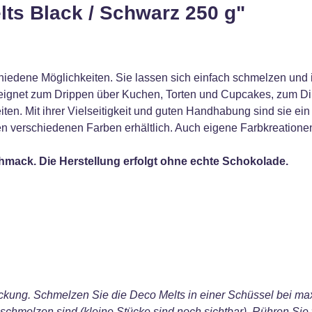
ts Black / Schwarz 250 g"
hiedene Möglichkeiten. Sie lassen sich einfach schmelzen und
eeignet zum Drippen über Kuchen, Torten und Cupcakes, zum D
en. Mit ihrer Vielseitigkeit und guten Handhabung sind sie ei
en verschiedenen Farben erhältlich. Auch eigene Farbkreation
hmack. Die Herstellung erfolgt ohne echte Schokolade.
ung. Schmelzen Sie die Deco Melts in einer Schüssel bei max.
eschmolzen sind (kleine Stücke sind noch sichtbar). Rühren Sie