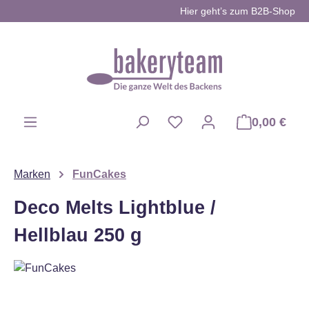
Hier geht’s zum B2B-Shop
Zum Hauptinhalt springen
0,00 €
Du hast 0 Produkte auf d
Marken
FunCakes
Deco Melts Lightblue /
Hellblau 250 g