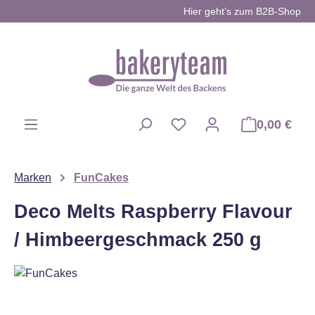
Hier geht’s zum B2B-Shop
Zum Hauptinhalt springen
0,00 €
Du hast 0 Produkte auf d
Marken
FunCakes
Deco Melts Raspberry Flavour
/ Himbeergeschmack 250 g