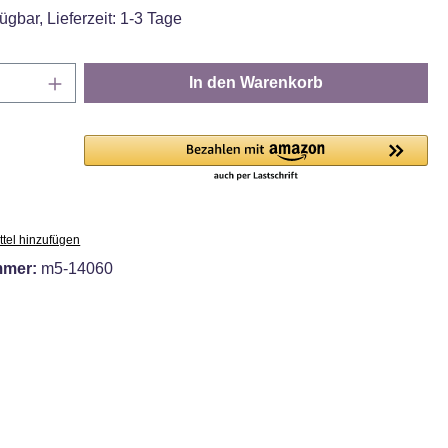
ügbar, Lieferzeit: 1-3 Tage
Anzahl: Gib den gewünschten Wert ein oder
In den Warenkorb
tel hinzufügen
mmer:
m5-14060