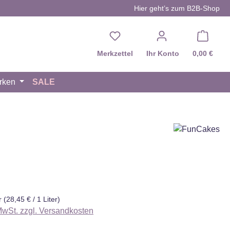
Hier geht’s zum B2B-Shop
Du hast 0 Produkte auf d
Merkzettel
Ihr Konto
0,00 €
rken
SALE
eis:
er
(28,45 € / 1 Liter)
 MwSt. zzgl. Versandkosten