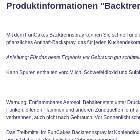
Produktinformationen "Backtre
Mit dem FunCakes Backtrennspray können Sie schnell und ei
pflanzliches Antihaft-Backspray, das für jeden Kuchendekorat
Anleitung: Für das beste Ergebnis vor Gebrauch gut schütt
Kann Spuren enthalten von: Milch, Schwefeldioxid und Sulp
Warnung: Entflammbares Aerosol. Behälter steht unter Druc
Funken, offenen Flammen und anderen Zündquellen fernhalte
verbrennen, auch nicht nach Gebrauch. Vor Sonnenlicht sch
Das Treibmittel im FunCakes Backtrennspray ist Kohlendiox
und ist daher für den täglichen Gebrauch geeignet.