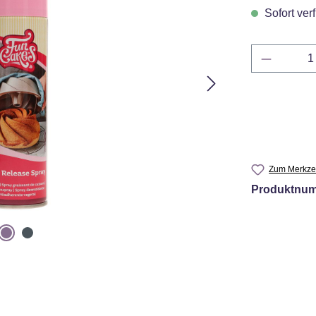
Sofort verf
Produkt 
Zum Merkzet
Produktnu