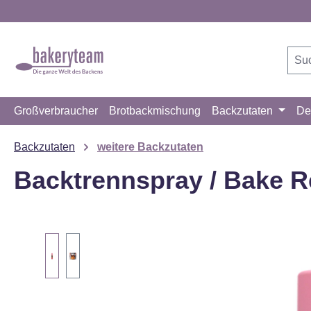
m Hauptinhalt springen
Zur Suche springen
Zur Hauptnavigation springen
Großverbraucher
Brotbackmischung
Backzutaten
De
Backzutaten
weitere Backzutaten
Backtrennspray / Bake R
Bildergalerie überspringen