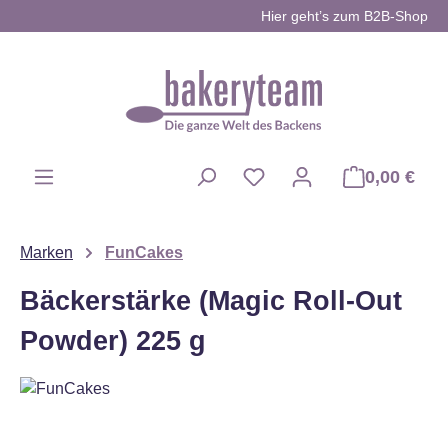
Hier geht’s zum B2B-Shop
Zum Hauptinhalt springen
0,00 €
Du hast 0 Produkte auf d
Marken
FunCakes
Bäckerstärke (Magic Roll-Out
Powder) 225 g