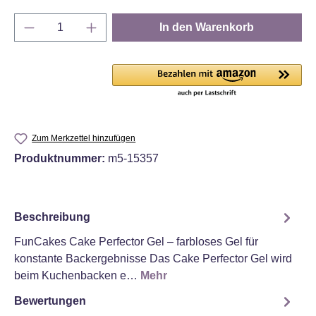
Produkt Anzahl: Gib den gewünschten Wert e
In den Warenkorb
Zum Merkzettel hinzufügen
Produktnummer:
m5-15357
Beschreibung
FunCakes Cake Perfector Gel – farbloses Gel für
konstante Backergebnisse Das Cake Perfector Gel wird
beim Kuchenbacken e…
Mehr
Bewertungen