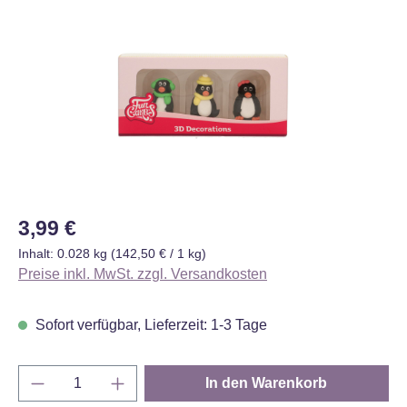
Bildergalerie überspringen
Regulärer Preis:
3,99 €
Inhalt:
0.028 kg
(142,50 € / 1 kg)
Preise inkl. MwSt. zzgl. Versandkosten
Sofort verfügbar, Lieferzeit: 1-3 Tage
Produkt Anzahl: Gib den gewünschten Wert e
In den Warenkorb