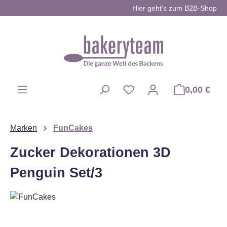
Hier geht’s zum B2B-Shop
Zum Hauptinhalt springen
0,00 €
Du hast 0 Produkte auf d
Marken
FunCakes
Zucker Dekorationen 3D
Penguin Set/3