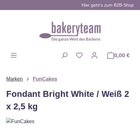
Hier geht’s zum B2B-Shop
Zum Hauptinhalt springen
0,00 €
Du hast 0 Produkte auf d
Marken
FunCakes
Fondant Bright White / Weiß 2
x 2,5 kg