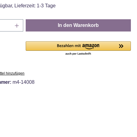
ügbar, Lieferzeit: 1-3 Tage
Anzahl: Gib den gewünschten Wert ein oder
In den Warenkorb
tel hinzufügen
mmer:
m4-14008