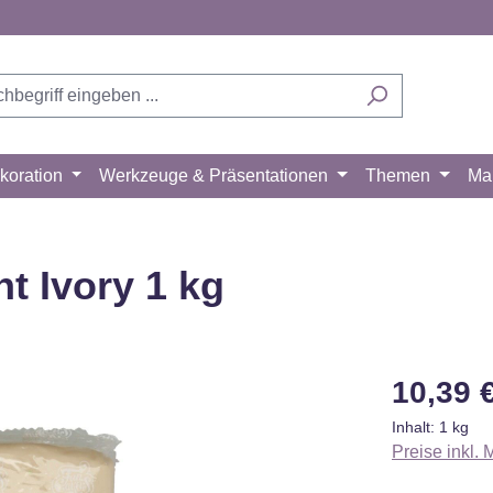
koration
Werkzeuge & Präsentationen
Themen
Ma
t Ivory 1 kg
Regulärer Pr
10,39 
Inhalt:
1 kg
Preise inkl.