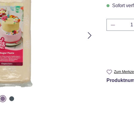
Sofort verf
Produkt 
Zum Merkzet
Produktnu