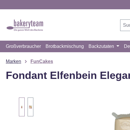
m Hauptinhalt springen
Zur Suche springen
Zur Hauptnavigation springen
Großverbraucher
Brotbackmischung
Backzutaten
De
Marken
FunCakes
Fondant Elfenbein Elegan
Bildergalerie überspringen