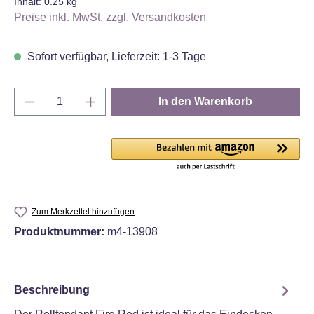
Inhalt:
0.25 kg
Preise inkl. MwSt. zzgl. Versandkosten
Sofort verfügbar, Lieferzeit: 1-3 Tage
Produkt Anzahl: Gib den gewünschten Wert e
In den Warenkorb
Zum Merkzettel hinzufügen
Produktnummer:
m4-13908
Beschreibung