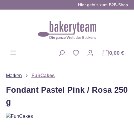
Hier geht’s zum B2B-Shop
Zum Hauptinhalt springen
0,00 €
Du hast 0 Produkte auf d
Marken
FunCakes
Fondant Pastel Pink / Rosa 250
g