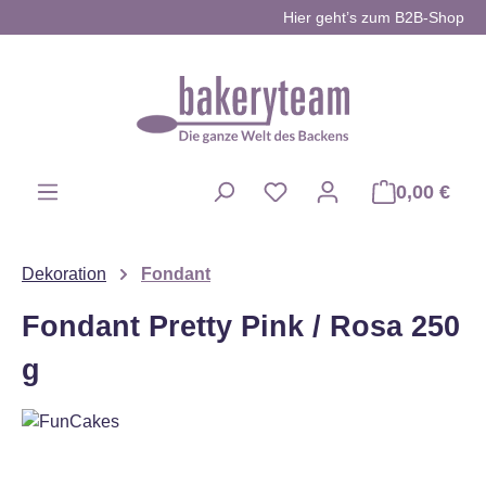
Hier geht’s zum B2B-Shop
Zum Hauptinhalt springen
0,00 €
Du hast 0 Produkte auf d
Dekoration
Fondant
Fondant Pretty Pink / Rosa 250
g