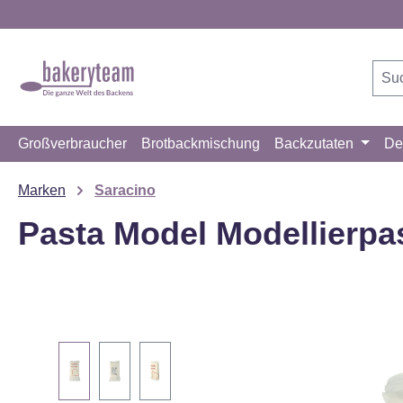
m Hauptinhalt springen
Zur Suche springen
Zur Hauptnavigation springen
Großverbraucher
Brotbackmischung
Backzutaten
De
Marken
Saracino
Pasta Model Modellierpa
Bildergalerie überspringen