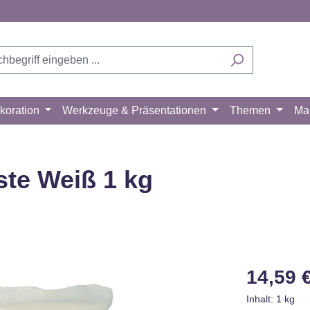
koration
Werkzeuge & Präsentationen
Themen
Ma
ste Weiß 1 kg
Regulärer Pr
14,59 
Inhalt:
1 kg