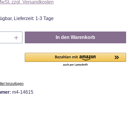
 MwSt. zzgl. Versandkosten
ügbar, Lieferzeit: 1-3 Tage
Anzahl: Gib den gewünschten Wert ein oder
In den Warenkorb
tel hinzufügen
mmer:
m4-14615