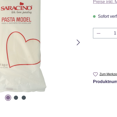
Preise inkl.
Sofort verf
Produkt 
Zum Merkzet
Produktnu