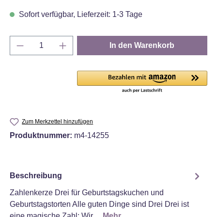
Sofort verfügbar, Lieferzeit: 1-3 Tage
Produkt Anzahl: Gib den gewünschten Wert e
In den Warenkorb
Zum Merkzettel hinzufügen
Produktnummer:
m4-14255
Beschreibung
Zahlenkerze Drei für Geburtstagskuchen und
Geburtstagstorten Alle guten Dinge sind Drei Drei ist
eine magische Zahl: Wir…
Mehr