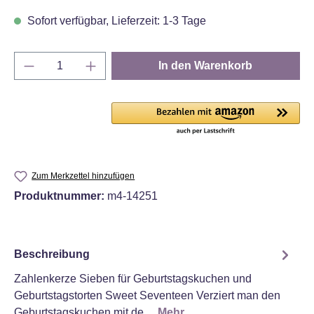
Sofort verfügbar, Lieferzeit: 1-3 Tage
Produkt Anzahl: Gib den gewünschten Wert e
In den Warenkorb
Zum Merkzettel hinzufügen
Produktnummer:
m4-14251
Beschreibung
Zahlenkerze Sieben für Geburtstagskuchen und
Geburtstagstorten Sweet Seventeen Verziert man den
Geburtstagskuchen mit de…
Mehr