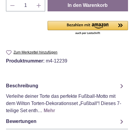
Produkt Anzahl: Gib den gewünschten Wert e
In den Warenkorb
Zum Merkzettel hinzufügen
Produktnummer:
m4-12239
Beschreibung
Verleihe deiner Torte das perfekte Fußball-Motto mit
dem Wilton Torten-Dekorationsset „Fußball“! Dieses 7-
teilige Set enth…
Mehr
Bewertungen