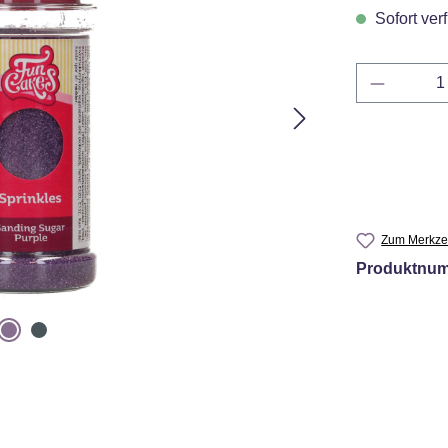
Sofort verf
Produkt 
Zum Merkzet
Produktnu