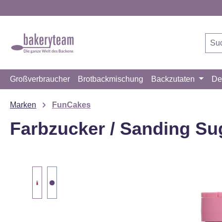
m Hauptinhalt springen
Zur Suche springen
Zur Hauptnavigation springen
Großverbraucher
Brotbackmischung
Backzutaten
De
Marken
FunCakes
Farbzucker / Sanding Sug
Bildergalerie überspringen