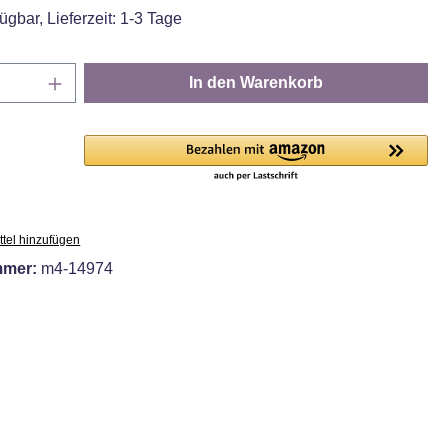
ügbar, Lieferzeit: 1-3 Tage
Anzahl: Gib den gewünschten Wert ein oder
In den Warenkorb
tel hinzufügen
mmer:
m4-14974