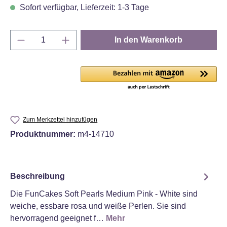
Sofort verfügbar, Lieferzeit: 1-3 Tage
Produkt Anzahl: Gib den gewünschten Wert e
In den Warenkorb
Zum Merkzettel hinzufügen
Produktnummer:
m4-14710
Beschreibung
Die FunCakes Soft Pearls Medium Pink - White sind
weiche, essbare rosa und weiße Perlen. Sie sind
hervorragend geeignet f…
Mehr