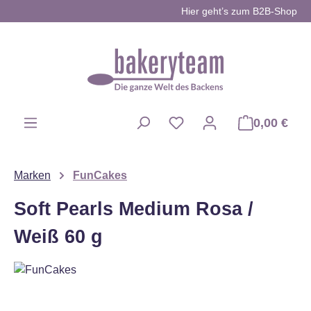
Hier geht’s zum B2B-Shop
Zum Hauptinhalt springen
0,00 €
Du hast 0 Produkte auf d
Marken
FunCakes
Soft Pearls Medium Rosa /
Weiß 60 g