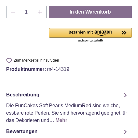
Produkt Anzahl: Gib den gewünschten Wert e
In den Warenkorb
Zum Merkzettel hinzufügen
Produktnummer:
m4-14319
Beschreibung
Die FunCakes Soft Pearls MediumRed sind weiche,
essbare rote Perlen. Sie sind hervorragend geeignet für
das Dekorieren und…
Mehr
Bewertungen