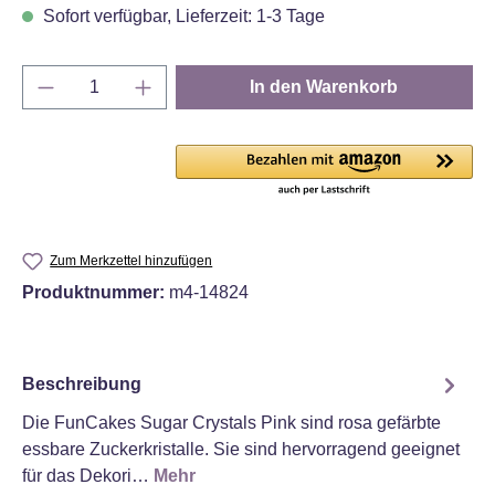
Sofort verfügbar, Lieferzeit: 1-3 Tage
Produkt Anzahl: Gib den gewünschten Wert e
In den Warenkorb
Zum Merkzettel hinzufügen
Produktnummer:
m4-14824
Beschreibung
Die FunCakes Sugar Crystals Pink sind rosa gefärbte
essbare Zuckerkristalle. Sie sind hervorragend geeignet
für das Dekori…
Mehr