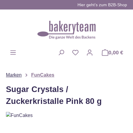
Hier geht’s zum B2B-Shop
Zum Hauptinhalt springen
0,00 €
Du hast 0 Produkte auf d
Marken
FunCakes
Sugar Crystals /
Zuckerkristalle Pink 80 g