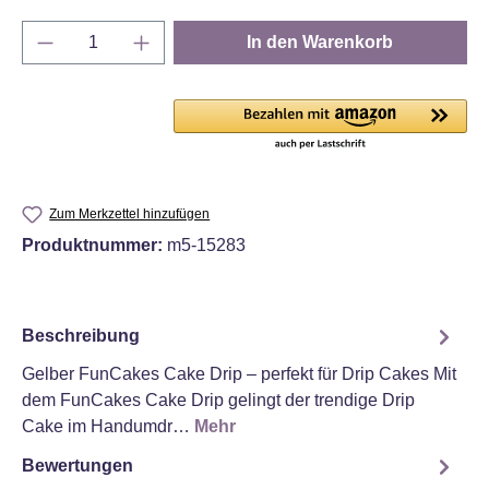
Produkt Anzahl: Gib den gewünschten Wert e
In den Warenkorb
Zum Merkzettel hinzufügen
Produktnummer:
m5-15283
Beschreibung
Gelber FunCakes Cake Drip – perfekt für Drip Cakes Mit
dem FunCakes Cake Drip gelingt der trendige Drip
Cake im Handumdr…
Mehr
Bewertungen