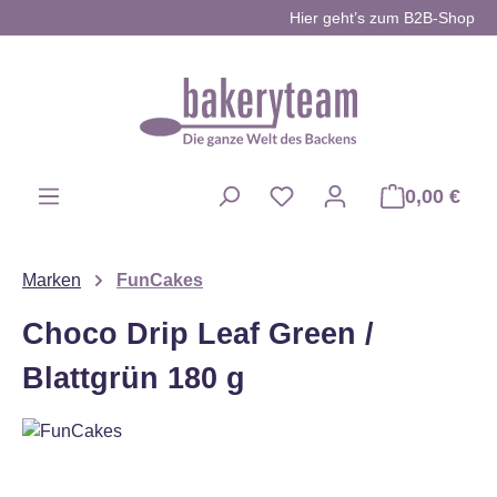
Hier geht’s zum B2B-Shop
Zum Hauptinhalt springen
0,00 €
Du hast 0 Produkte auf d
Marken
FunCakes
Choco Drip Leaf Green /
Blattgrün 180 g