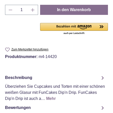
Produkt Anzahl: Gib den gewünschten Wert e
In den Warenkorb
Zum Merkzettel hinzufügen
Produktnummer:
m4-14420
Beschreibung
Überziehen Sie Cupcakes und Torten mit einer schönen
weißen Glasur mit FunCakes Dip'n Drip. FunCakes
Dip'n Drip ist auch a…
Mehr
Bewertungen