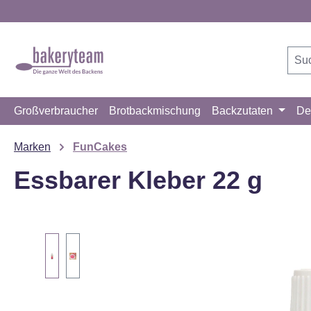
m Hauptinhalt springen
Zur Suche springen
Zur Hauptnavigation springen
Großverbraucher
Brotbackmischung
Backzutaten
De
Marken
FunCakes
Essbarer Kleber 22 g
Bildergalerie überspringen