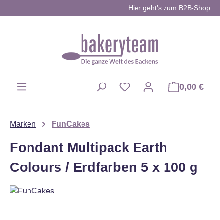
Hier geht’s zum B2B-Shop
Zum Hauptinhalt springen
0,00 €
Du hast 0 Produkte auf d
Marken
FunCakes
Fondant Multipack Earth
Colours / Erdfarben 5 x 100 g