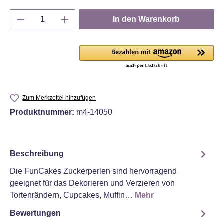
Produkt Anzahl: Gib den gewünschten Wert e
In den Warenkorb
Zum Merkzettel hinzufügen
Produktnummer:
m4-14050
Beschreibung
Die FunCakes Zuckerperlen sind hervorragend
geeignet für das Dekorieren und Verzieren von
Tortenrändern, Cupcakes, Muffin…
Mehr
Bewertungen