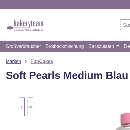
m Hauptinhalt springen
Zur Suche springen
Zur Hauptnavigation springen
Großverbraucher
Brotbackmischung
Backzutaten
De
Marken
FunCakes
Soft Pearls Medium Blau 
Bildergalerie überspringen