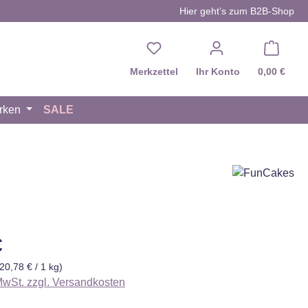
Hier geht’s zum B2B-Shop
Du hast 0 Produkte auf d
Merkzettel
Ihr Konto
0,00 €
rken
SALE
eis:
€
(20,78 € / 1 kg)
 MwSt. zzgl. Versandkosten