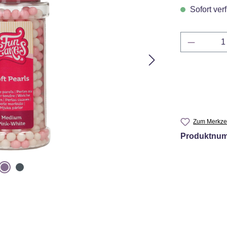
Sofort verf
Produkt 
Zum Merkzet
Produktnu