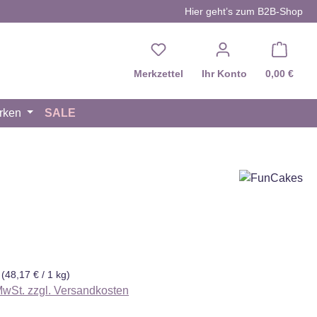
Hier geht’s zum B2B-Shop
Du hast 0 Produkte auf d
Merkzettel
Ihr Konto
0,00 €
rken
SALE
eis:
g
(48,17 € / 1 kg)
 MwSt. zzgl. Versandkosten