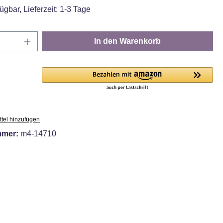
ügbar, Lieferzeit: 1-3 Tage
Anzahl: Gib den gewünschten Wert ein oder
In den Warenkorb
tel hinzufügen
mmer:
m4-14710