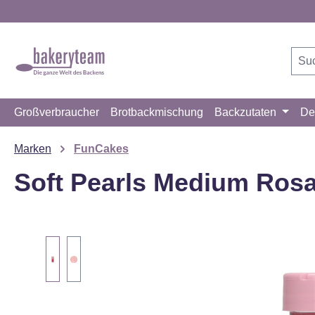
m Hauptinhalt springen
Zur Suche springen
Zur Hauptnavigation springen
Großverbraucher
Brotbackmischung
Backzutaten
De
Marken
FunCakes
Soft Pearls Medium Rosa
Bildergalerie überspringen