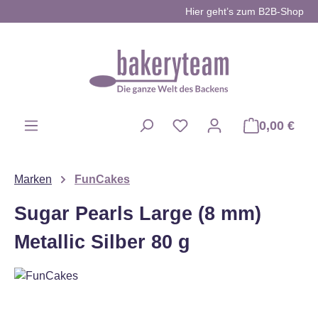
Hier geht’s zum B2B-Shop
Zum Hauptinhalt springen
0,00 €
Du hast 0 Produkte auf d
Marken
FunCakes
Sugar Pearls Large (8 mm)
Metallic Silber 80 g