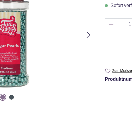
Sofort verf
Produkt 
Zum Merkzet
Produktnu