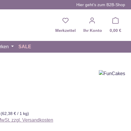
Hier geht’s zum B2B-Shop
Du hast 0 Produkte auf d
Merkzettel
Ihr Konto
0,00 €
rken
SALE
eis:
g
(62,38 € / 1 kg)
 MwSt. zzgl. Versandkosten