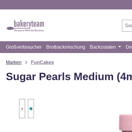
m Hauptinhalt springen
Zur Suche springen
Zur Hauptnavigation springen
Großverbraucher
Brotbackmischung
Backzutaten
De
Marken
FunCakes
Sugar Pearls Medium (4m
Bildergalerie überspringen