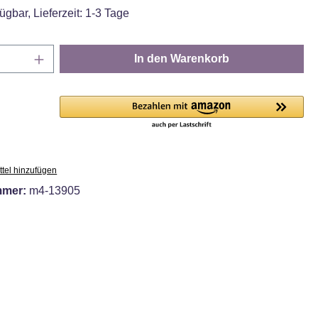
ügbar, Lieferzeit: 1-3 Tage
Anzahl: Gib den gewünschten Wert ein oder
In den Warenkorb
tel hinzufügen
mmer:
m4-13905