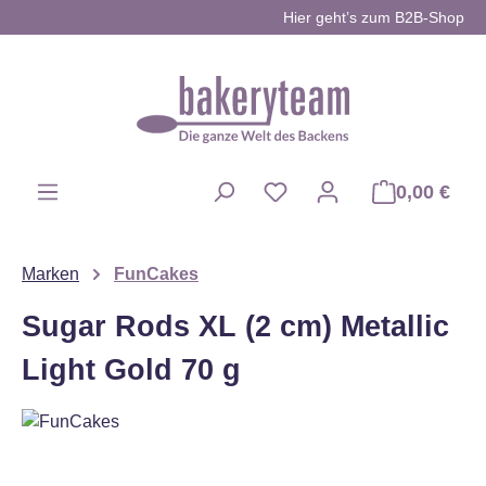
Hier geht’s zum B2B-Shop
Zum Hauptinhalt springen
0,00 €
Du hast 0 Produkte auf d
Marken
FunCakes
Sugar Rods XL (2 cm) Metallic
Light Gold 70 g