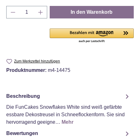
Produkt Anzahl: Gib den gewünschten Wert e
In den Warenkorb
Zum Merkzettel hinzufügen
Produktnummer:
m4-14475
Beschreibung
Die FunCakes Snowflakes White sind weiß gefärbte
essbare Dekostreusel in Schneeflockenform. Sie sind
hervorragend geeigne…
Mehr
Bewertungen