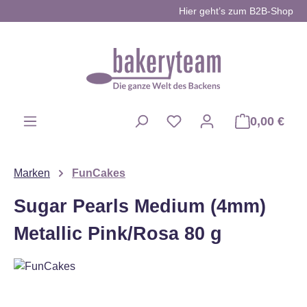
Hier geht’s zum B2B-Shop
Zum Hauptinhalt springen
0,00 €
Du hast 0 Produkte auf d
Marken
FunCakes
Sugar Pearls Medium (4mm)
Metallic Pink/Rosa 80 g