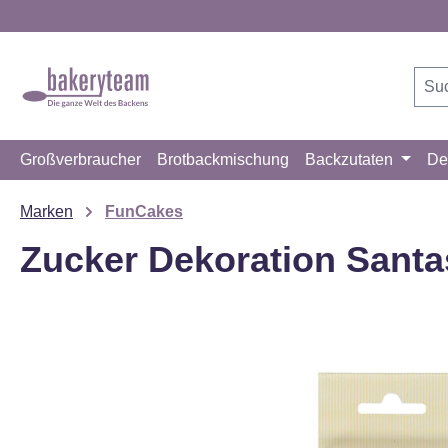
m Hauptinhalt springen
Zur Suche springen
Zur Hauptnavigation springen
Großverbraucher
Brotbackmischung
Backzutaten
De
Marken
FunCakes
Zucker Dekoration Santas
Bildergalerie überspringen