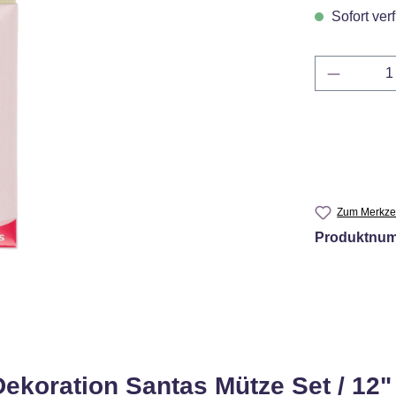
Sofort verf
Produkt 
Zum Merkzet
Produktnu
ekoration Santas Mütze Set / 12"