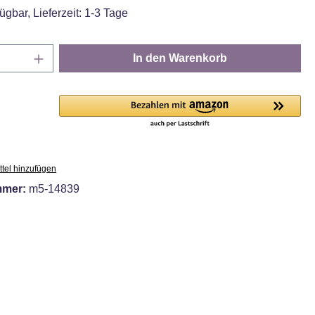
ügbar, Lieferzeit: 1-3 Tage
Anzahl: Gib den gewünschten Wert ein oder
In den Warenkorb
tel hinzufügen
mmer:
m5-14839