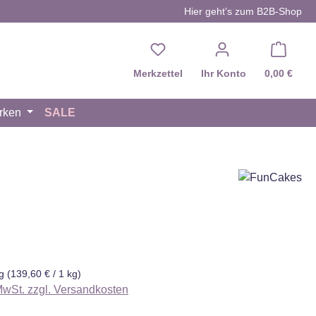
Hier geht’s zum B2B-Shop
Du hast 0 Produkte auf d
Merkzettel
Ihr Konto
0,00 €
rken
SALE
eis:
kg
(139,60 € / 1 kg)
 MwSt. zzgl. Versandkosten