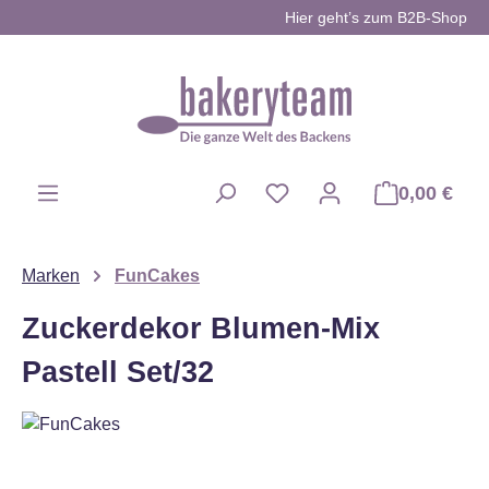
Hier geht’s zum B2B-Shop
Zum Hauptinhalt springen
0,00 €
Du hast 0 Produkte auf d
Marken
FunCakes
Zuckerdekor Blumen-Mix
Pastell Set/32