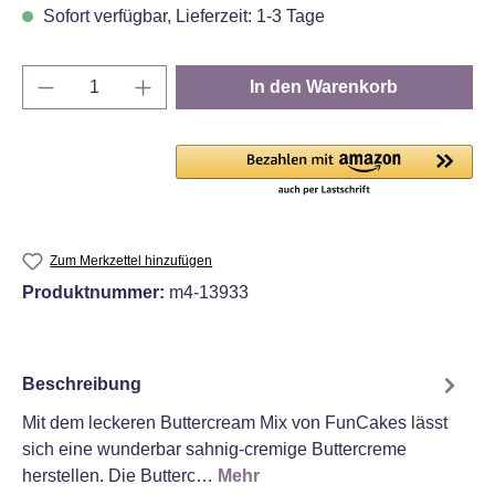
Sofort verfügbar, Lieferzeit: 1-3 Tage
Produkt Anzahl: Gib den gewünschten Wert e
In den Warenkorb
Zum Merkzettel hinzufügen
Produktnummer:
m4-13933
Beschreibung
Mit dem leckeren Buttercream Mix von FunCakes lässt
sich eine wunderbar sahnig-cremige Buttercreme
herstellen. Die Butterc…
Mehr