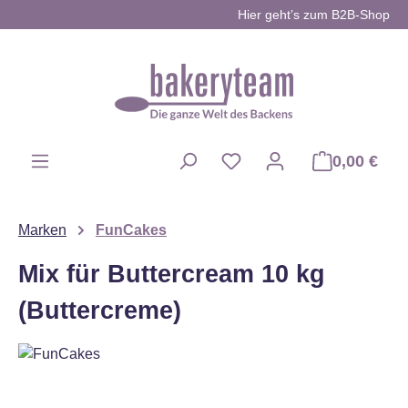
Hier geht’s zum B2B-Shop
Zum Hauptinhalt springen
0,00 €
Du hast 0 Produkte auf d
Marken
FunCakes
Mix für Buttercream 10 kg
(Buttercreme)