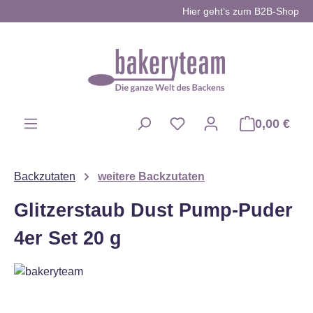
Hier geht’s zum B2B-Shop
Zum Hauptinhalt springen
0,00 €
Du hast 0 Produkte auf d
Backzutaten
weitere Backzutaten
Glitzerstaub Dust Pump-Puder
4er Set 20 g