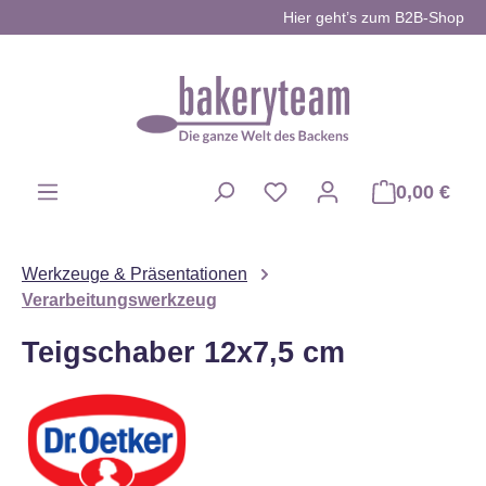
Hier geht’s zum B2B-Shop
Zum Hauptinhalt springen
0,00 €
Du hast 0 Produkte auf d
Werkzeuge & Präsentationen
Verarbeitungswerkzeug
Teigschaber 12x7,5 cm