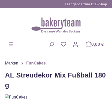
Hier geht’s zum B2B-Shop
Zum Hauptinhalt springen
0,00 €
Du hast 0 Produkte auf d
Marken
FunCakes
AL Streudekor Mix Fußball 180
g