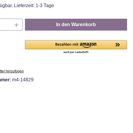
ügbar, Lieferzeit: 1-3 Tage
Anzahl: Gib den gewünschten Wert ein oder
In den Warenkorb
tel hinzufügen
mmer:
m4-14829