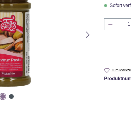
Sofort verf
Produkt 
Zum Merkzet
Produktnu