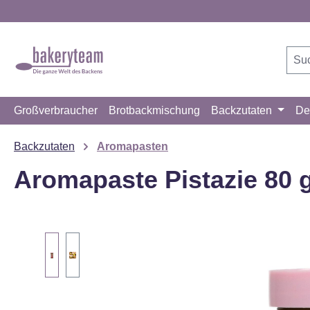
m Hauptinhalt springen
Zur Suche springen
Zur Hauptnavigation springen
Großverbraucher
Brotbackmischung
Backzutaten
De
Backzutaten
Aromapasten
Aromapaste Pistazie 80 
Bildergalerie überspringen