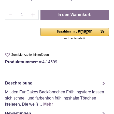
Produkt Anzahl: Gib den gewünschten Wert e
In den Warenkorb
Zum Merkzettel hinzufügen
Produktnummer:
m4-14599
Beschreibung
Mit den FunCakes Backförmchen Frühlingstiere lassen
sich schnell und farbenfroh frühlingshafte Törtchen
kreieren. Die weiß…
Mehr
Bewertungen