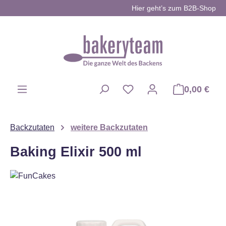
Hier geht’s zum B2B-Shop
Zum Hauptinhalt springen
0,00 €
Du hast 0 Produkte auf d
Backzutaten
weitere Backzutaten
Baking Elixir 500 ml
Bildergalerie überspringen