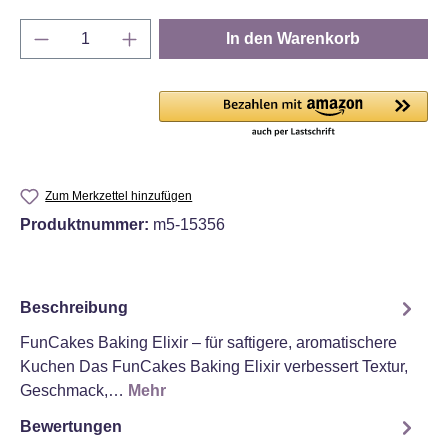
Produkt Anzahl: Gib den gewünschten Wert e
In den Warenkorb
Zum Merkzettel hinzufügen
Produktnummer:
m5-15356
Beschreibung
FunCakes Baking Elixir – für saftigere, aromatischere
Kuchen Das FunCakes Baking Elixir verbessert Textur,
Geschmack,…
Mehr
Bewertungen