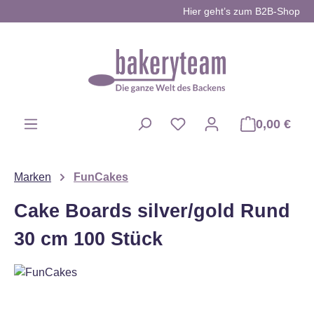
Hier geht’s zum B2B-Shop
Zum Hauptinhalt springen
0,00 €
Du hast 0 Produkte auf d
Marken
FunCakes
Cake Boards silver/gold Rund
30 cm 100 Stück