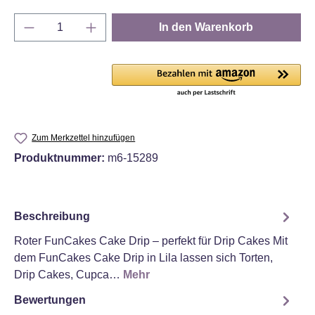
Produkt Anzahl: Gib den gewünschten Wert e
In den Warenkorb
Zum Merkzettel hinzufügen
Produktnummer:
m6-15289
Beschreibung
Roter FunCakes Cake Drip – perfekt für Drip Cakes Mit
dem FunCakes Cake Drip in Lila lassen sich Torten,
Drip Cakes, Cupca…
Mehr
Bewertungen