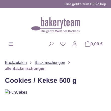
Hier geht’s zum B2B-Shop
Zum Hauptinhalt springen
0,00 €
Du hast 0 Produkte auf d
Backzutaten
Backmischungen
alle Backmischungen
Cookies / Kekse 500 g
Bildergalerie überspringen