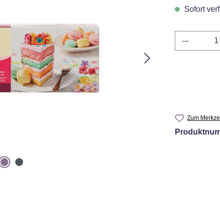
Sofort verf
Produkt 
Zum Merkzet
Produktnu