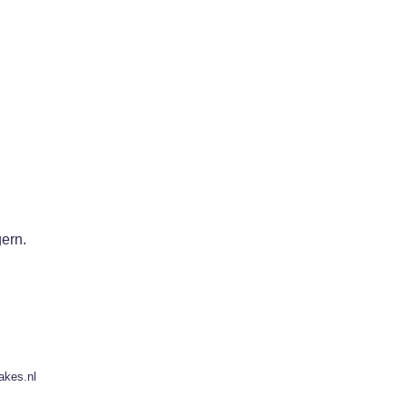
gern.
akes.nl