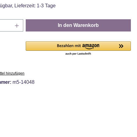
ügbar, Lieferzeit: 1-3 Tage
Anzahl: Gib den gewünschten Wert ein oder
In den Warenkorb
tel hinzufügen
mmer:
m5-14048