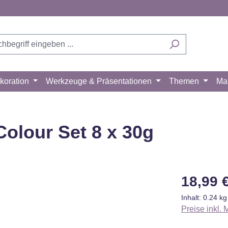
koration
Werkzeuge & Präsentationen
Themen
Ma
olour Set 8 x 30g
Regulärer Pr
18,99 
Inhalt:
0.24 k
Preise inkl.