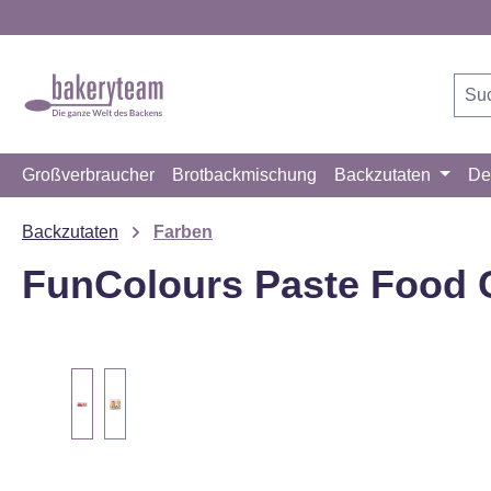
m Hauptinhalt springen
Zur Suche springen
Zur Hauptnavigation springen
Großverbraucher
Brotbackmischung
Backzutaten
De
Backzutaten
Farben
FunColours Paste Food C
Bildergalerie überspringen