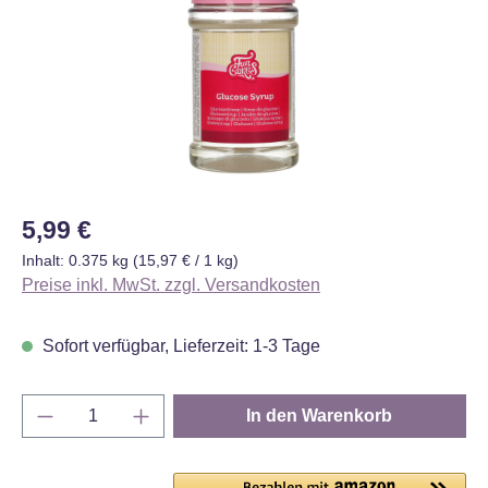
Regulärer Preis:
5,99 €
Inhalt:
0.375 kg
(15,97 € / 1 kg)
Preise inkl. MwSt. zzgl. Versandkosten
Sofort verfügbar, Lieferzeit: 1-3 Tage
Produkt Anzahl: Gib den gewünschten Wert e
In den Warenkorb