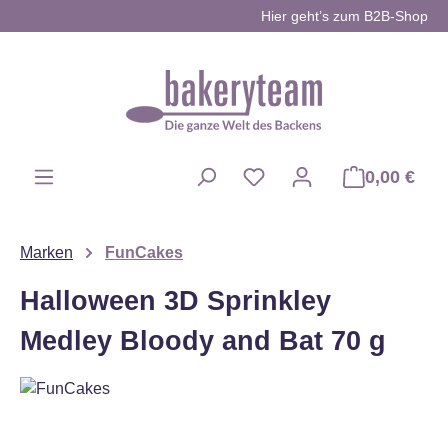
Hier geht’s zum B2B-Shop
Zum Hauptinhalt springen
0,00 €
Du hast 0 Produkte auf d
Marken
FunCakes
Halloween 3D Sprinkley
Medley Bloody and Bat 70 g