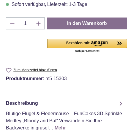
Sofort verfügbar, Lieferzeit: 1-3 Tage
Produkt Anzahl: Gib den gewünschten Wert e
In den Warenkorb
Zum Merkzettel hinzufügen
Produktnummer:
m5-15303
Beschreibung
Blutige Flügel & Fledermäuse – FunCakes 3D Sprinkle
Medley „Bloody and Bat“ Verwandeln Sie Ihre
Backwerke in grusel…
Mehr