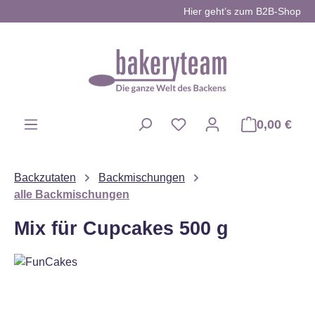
Hier geht’s zum B2B-Shop
Zum Hauptinhalt springen
0,00 €
Du hast 0 Produkte auf d
Backzutaten
Backmischungen
alle Backmischungen
Mix für Cupcakes 500 g
Bildergalerie überspringen