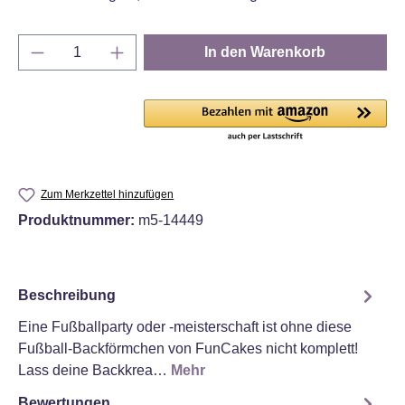
Produkt Anzahl: Gib den gewünschten Wert e
In den Warenkorb
Zum Merkzettel hinzufügen
Produktnummer:
m5-14449
Beschreibung
Eine Fußballparty oder -meisterschaft ist ohne diese
Fußball-Backförmchen von FunCakes nicht komplett!
Lass deine Backkrea…
Mehr
Bewertungen